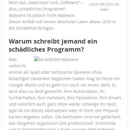
Wort aus „malicious“ und „Software“ –
4.81
/
5
(96.25%)
48
also „schädliches Programm“.
votes
Malware ist jedoch nicht Malware.
Dieser Artikel soll einem absoluten Laien etwas Licht in
die Dunkelheit bringen.
Warum schreibt jemand ein
schädliches Programm?
Was
vielleicht
einmal als Spaß oder technische Spielerei ohne
bösartigen Gedanken begonnen haben mag ist heute ein
riesiger Markt und es geht nur noch um eines: Geld. Es
wird alles zu Geld gemacht: Ihre Nutzerdaten, Ihr
Surfverhalten, Ihre Vorlieben, Ihre Passwörter, Ihre Emails
und natürlich auch ganz ohne weiter Umwege Ihr Geld,
egal ob Sie dieses überweisen oder in Form von Prepaid-
Karten abgeben sollen. Die Methoden sind viel gefächert,
das Vorgehen organisiert und professionell. Kriminelle
und Sicherheitsforscher auf der ganzen Welt befinden