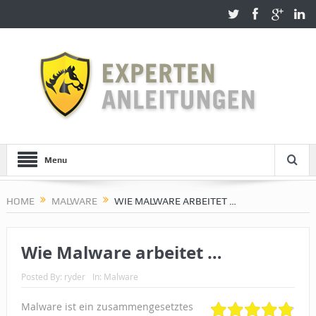
Menu
HOME
MALWARE
WIE MALWARE ARBEITET …
Wie Malware arbeitet …
Posted By:
ryder
In:
Malware
Malware ist ein zusammengesetztes