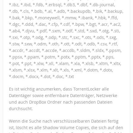
*.ibz, *.ibd, *.fdb, *.erbsql, *.db3, *.dbf, *.db-journal,
*.db, *.cls, *.bdb, *.al, *.adb, *.backupdb, *.bik, *.backup,
*.bak, *.bkp, *.moneywell, *.mmw, *.ibank, *.hbk, *.ffd,
*.dgc, *.ddd, *.dac, *.cfp, *.cdf, *.bpw, *.bgt, *.acr, *.ac2,
*.ab4, *.djvu, *.pdf, *.sxm, *.odf, *.std, *.sxd, *.otg, *.sti,
*.sxi, *.otp, *.odg, *.odp, *.stc, *.sxc, *.ots, *.ods, *.sxg,
*.stw, *.sxw, *.odm, *.oth, *.ott, *.odt, *.odb, *.csv, *.rtf,
*.accdr, *.accdt, *.accde, *.accdb, *.sldm, *.sldx, *.ppsm,
*.ppsx, *.ppam, *.potm, *.potx, *.pptm, *.pptx, *.pps,
*.pot, *.ppt, *.xlw, *.xll, *.xlam, *.xla, *.xlsb, *.xltm, *.xltx,
*.xlsm, *.xlsx, *.xlm, *.xlt, *.xls, *.xml, *.dotm, *.dotx,
*.docm, *.docx, *.dot, *.doc, *.txt
Es ist wichtig anzumerken, dass TorrentLocker alle
Datentäger sowie entfernbare Datenträger, Netzwerke
und auch DropBox Ordner nach passenden Dateien
durchsucht.
Wenn die Suche nach verschlüsselbaren Dateien fertig
ist, löscht es alle Shadow Volume Copies, die sich auf den