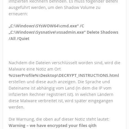
infizierten Rechnern befinden. Es muss folgender Befehl
ausgeführt werden, um den Shadow Volume zu
erneuern:
„C:\Windows\SYsWOW64\cmd.exe“ /C
„C:\Windows\Sysnative\vssadmin.exe“ Delete Shadows
/All /Quiet
Nachdem die Dateien verschlüsselt worden sind, wird die
Malware eine Notiz am Ort
%UserProfile%\Desktop\DECRYPT_INSTRUCTIONS.html
erstellen und diese auch anzeigen. Die Sprache und
Dateiname ist abhängig vom Land (in dem die IP vom
infizierten Rechner registriert ist). In welchen Ländern
diese Malware verbreitet ist, wird später eingegangen
werden.
Die Warnung, die oben auf dieser Notiz steht lautet:
Warning – we have encrypted your files qith