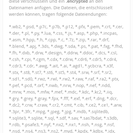
diese verschlüsseln und ein
.encrypted
an den
Dateinamen anfügen. Die Dateien, die entschlüsselt
werden können, tragen folgende Dateiendungen:
*.wb2, *.psd, *.p7c, *.p7b, *.p12, *.pfx, *.pem, *.crt, *.cer,
*.der, *.pl, *.py, *.lua, *.css, *.js, *.asp, *.php, *.incpas,
*.asm, *.hpp, *.h, *.cpp, *.c, *.7z, *.zip, *.rar, *.drf,
*.blend, *.apj, *.3ds, *.dwg, *.sda, *.ps, *.pat, *.fxg, *.fhd,
*.fh, *.dxb, *.drw, *.design, *.ddrw, *.ddoc, *.dcs, *.csl,
*.csh, *.cpi, *.cgm, *.cdx, *.cdrw, *.cdr6, *.cdr5, *.cdr4,
*.cdr3, *.cdr, *.awg, *.ait, *.ai, *.agd1, *.ycbcra, *.x3f,
*.stx, *.st8, *.st7, *.st6, *.st5, *.st4, *.srw, *.srf, *.sr2,
*.sd1, *.sd0, *.rwz, *.rwl, *.rw2, *.raw, *.raf, *.ra2, *.ptx,
*.pef, *.pcd, *.orf, *.nwb, *.nrw, *.nop, *.nef, *.ndd,
*.mrw, *.mos, *.mfw, *.mef, *.mdc, *.kdc, *.kc2, *.iiq,
*.gry, *.grey, *.gray, *.fpx, *.fff, *.exf, *.erf, *.dng, *.dcr,
*.dc2, *.crw, *.craw, *.cr2, *.cmt, *.cib, *.ce2, *.ce1, *.arw,
*.3pr, *.3fr, *.mpg, *.jpeg, *.jpg, *.mdb, *.sqlitedb,
*.sqlite3, *.sqlite, *.sql, *.sdf, *.sav, *.sas7bdat, *.s3db,
*.rdb, *.psafe3, *.nyf, *.nx2, *.nx1, *.nsh, *.nsg, *.nsf,
*.nsd, *.ns4, *.ns3, *.ns2, *.myd, *.kpdx, *.kdbx, *.idx,