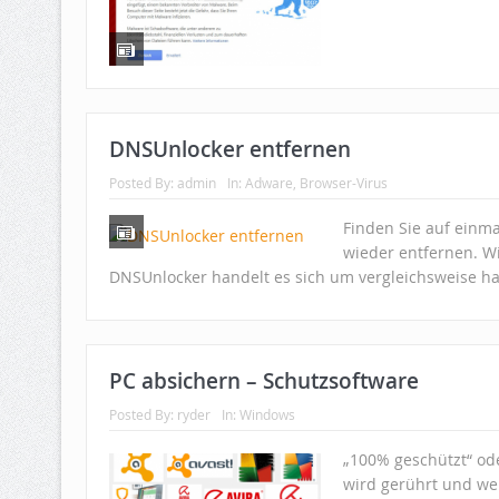
DNSUnlocker entfernen
Posted By:
admin
In:
Adware
,
Browser-Virus
Finden Sie auf einma
wieder entfernen. Wi
DNSUnlocker handelt es sich um vergleichsweise ha
PC absichern – Schutzsoftware
Posted By:
ryder
In:
Windows
„100% geschützt“ od
wird gerührt und we