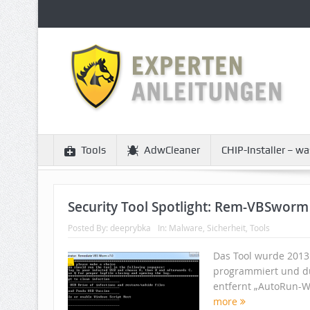
Tools
AdwCleaner
CHIP-Installer – wa
Security Tool Spotlight: Rem-VBSworm
Posted By:
deeprybka
In:
Malware
,
Sicherheit
,
Tools
Das Tool wurde 2013
programmiert und du
entfernt „AutoRun-Wü
more