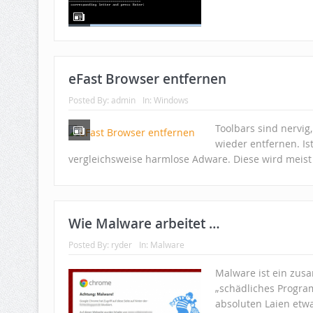
eFast Browser entfernen
Posted By:
admin
In:
Windows
Toolbars sind nervig
wieder entfernen. Is
vergleichsweise harmlose Adware. Diese wird meist
Wie Malware arbeitet …
Posted By:
ryder
In:
Malware
Malware ist ein zus
„schädliches Program
absoluten Laien etwa