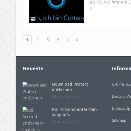
ACHTUNG: Wer die Opt
1
2
3
4
›
»
Neueste
Inform
Download Protect
CHIP-Instal
entfernen
Destroy W
24. Februar 2015
Inplace Up
Roll Around entfernen –
so geht’s
Sitemap
24. Februar 2015