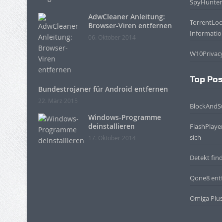
SpyHunter
AdwCleaner Anleitung:
TorrentLo
Browser-Viren entfernen
Informati
06. Oktober 2014
W10Privac
Top Pos
Bundestrojaner für Android entfernen
22. März 2015
BlockAndSu
Windows-Programme
deinstallieren
FlashPlaye
sich
17. Oktober 2014
Detekt fin
Qone8 ent
Omiga Plus