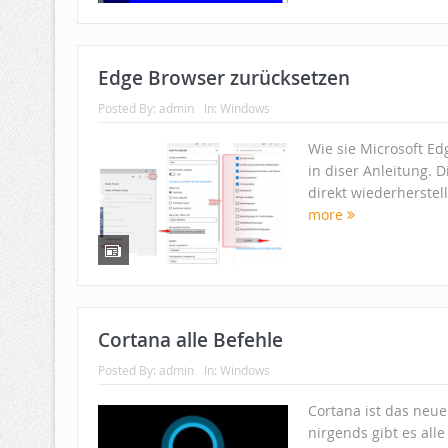
Edge Browser zurücksetzen
Posted By:
admin
In:
Windows
Wie sie Microsoft E
in diser Anleitung. 
direkt wiederherstel
more
Cortana alle Befehle
Posted By:
admin
In:
Windows
Cortana ist das neu
nirgends gibt es all