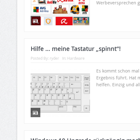
Werbeversprechen ge
Hilfe … meine Tastatur „spinnt“!
Posted By:
ryder
In:
Hardware
Es kommt schon mal 
Ergebnis führt. Hat 
helfen. Einzig und a