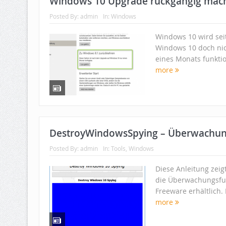
Windows 10 Upgrade rückgängig mac
Posted By:
admin
In:
Windows
Windows 10 wird seit
Windows 10 doch nic
eines Monats funkti
more
DestroyWindowsSpying – Überwachung
Posted By:
admin
In:
Tools
,
Windows
Diese Anleitung zei
die Überwachungsfun
Freeware erhältlich.
more