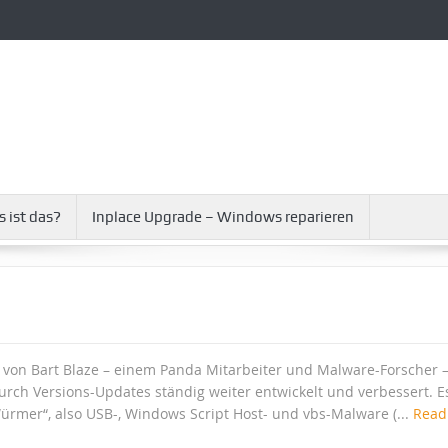
s ist das?
Inplace Upgrade – Windows reparieren
 von Bart Blaze – einem Panda Mitarbeiter und Malware-Forscher 
rch Versions-Updates ständig weiter entwickelt und verbessert. E
rmer“, also USB-, Windows Script Host- und vbs-Malware (...
Read