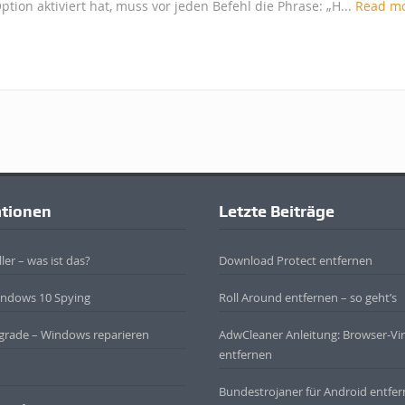
ion aktiviert hat, muss vor jeden Befehl die Phrase: „H...
Read m
ationen
Letzte Beiträge
ler – was ist das?
Download Protect entfernen
indows 10 Spying
Roll Around entfernen – so geht’s
grade – Windows reparieren
AdwCleaner Anleitung: Browser-Vi
entfernen
Bundestrojaner für Android entfe