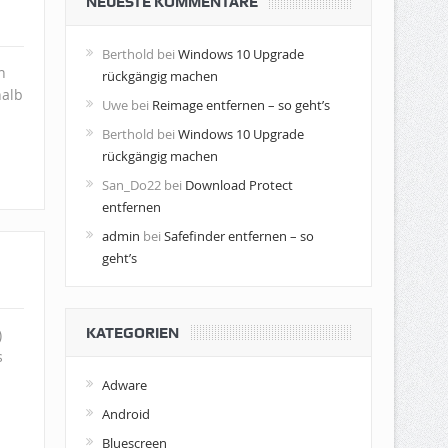
NEUESTE KOMMENTARE
Berthold
bei
Windows 10 Upgrade
n
rückgängig machen
halb
Uwe
bei
Reimage entfernen – so geht’s
Berthold
bei
Windows 10 Upgrade
rückgängig machen
San_Do22
bei
Download Protect
entfernen
admin
bei
Safefinder entfernen – so
geht’s
KATEGORIEN
)
s
Adware
Android
Bluescreen