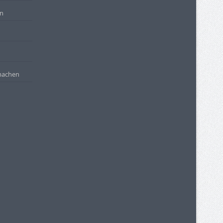
en
machen