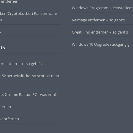
 entfernen
Windows-Programme deinstallier
cker (CryptoLocker) Ransomware
on
Reimage entfernen – so geht’s
y
Great Find entfernen – so geht’s
Windows 10 Upgrade rückgängig 
ts
rf entfernen - so geht's
r Sicherheitslücke: so schützt man
det Xtreme Rat auf PC - was nun?
fernen
 entfernen