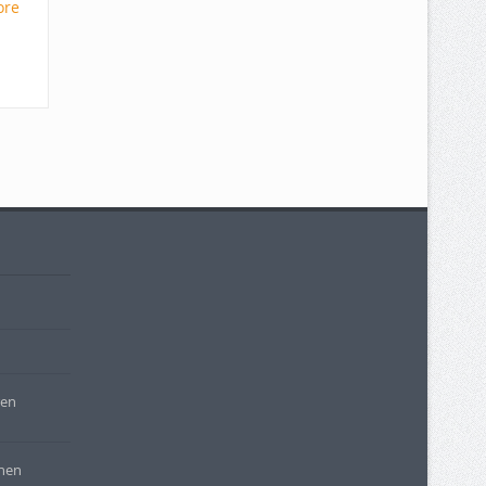
ore
ren
rnen