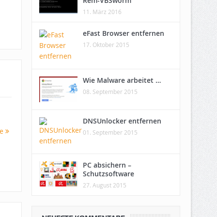
Rem-VBSworm
11. März 2016
eFast Browser entfernen
17. Oktober 2015
Wie Malware arbeitet …
08. September 2015
n
DNSUnlocker entfernen
re
01. September 2015
PC absichern –
Schutzsoftware
27. August 2015