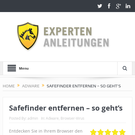
Menu
HOME
ADWARE
SAFEFINDER ENTFERNEN – SO GEHT’S
Safefinder entfernen – so geht’s
Posted By:
admin
In:
Adware
,
Browser-Virus
Entdecken Sie in Ihrem Browser den