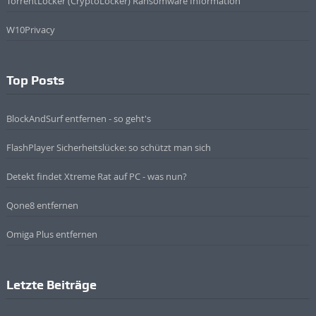
TorrentLocker (CryptoLocker) Ransomware Information
W10Privacy
Top Posts
BlockAndSurf entfernen - so geht's
FlashPlayer Sicherheitslücke: so schützt man sich
Detekt findet Xtreme Rat auf PC - was nun?
Qone8 entfernen
Omiga Plus entfernen
Letzte Beiträge