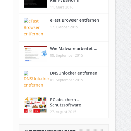
Rem-VBSworm
11. März 2016
eFast Browser entfernen
17. Oktober 2015
Wie Malware arbeitet …
08. September 2015
DNSUnlocker entfernen
01. September 2015
PC absichern –
Schutzsoftware
27. August 2015