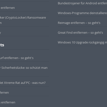
Bundestrojaner für Android entfe
 entfernen
Windows-Programme deinstallier
cker (CryptoLocker) Ransomware
on
Reimage entfernen – so geht’s
y
Great Find entfernen – so geht’s
Windows 10 Upgrade rückgängig 
ts
rf entfernen - so geht's
r Sicherheitslücke: so schützt man
det Xtreme Rat auf PC - was nun?
fernen
 entfernen