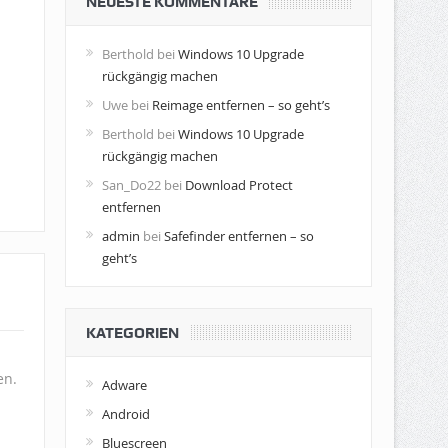
NEUESTE KOMMENTARE
Berthold
bei
Windows 10 Upgrade
rückgängig machen
Uwe
bei
Reimage entfernen – so geht’s
Berthold
bei
Windows 10 Upgrade
rückgängig machen
San_Do22
bei
Download Protect
entfernen
admin
bei
Safefinder entfernen – so
geht’s
KATEGORIEN
en.
Adware
Android
Bluescreen