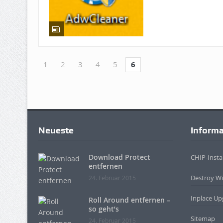
1
2
3
4
5
6
Neueste
Inform
Download Protect
CHIP-Instal
entfernen
Destroy W
24. Februar 2015
Inplace Up
Roll Around entfernen –
so geht’s
Sitemap
24. Februar 2015