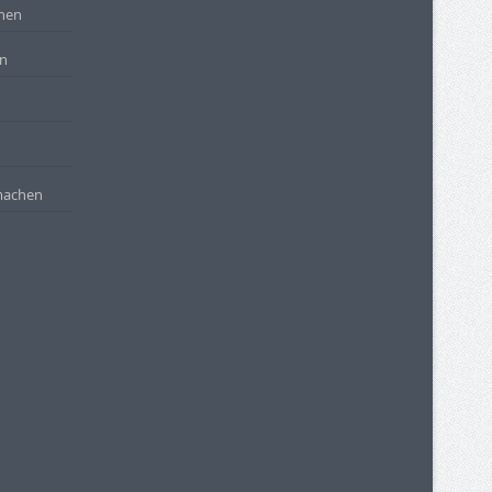
rnen
en
machen