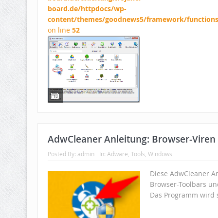
board.de/httpdocs/wp-
content/themes/goodnews5/framework/function
on line
52
AdwCleaner Anleitung: Browser-Viren
Posted By:
admin
In:
Adware
,
Tools
,
Windows
Diese AdwCleaner An
Browser-Toolbars u
Das Programm wird s