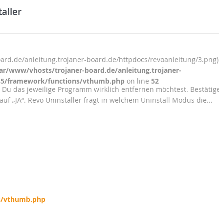
aller
ard.de/anleitung.trojaner-board.de/httpdocs/revoanleitung/3.png)
ar/www/vhosts/trojaner-board.de/anleitung.trojaner-
5/framework/functions/vthumb.php
on line
52
 Du das jeweilige Programm wirklich entfernen möchtest. Bestätig
auf „JA“. Revo Uninstaller fragt in welchem Uninstall Modus die...
s/vthumb.php