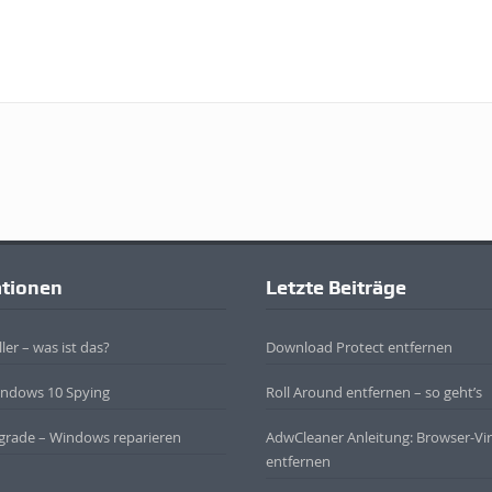
ationen
Letzte Beiträge
ler – was ist das?
Download Protect entfernen
indows 10 Spying
Roll Around entfernen – so geht’s
grade – Windows reparieren
AdwCleaner Anleitung: Browser-Vi
entfernen