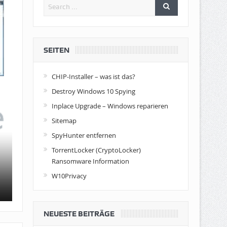
SEITEN
CHIP-Installer – was ist das?
Destroy Windows 10 Spying
Inplace Upgrade – Windows reparieren
Sitemap
SpyHunter entfernen
PC absichern – Schutzsoftw
TorrentLocker (CryptoLocker)
Ransomware Information
„100% geschützt“ oder auch „Jetzt gegen alle Angrif
W10Privacy
NEUESTE BEITRÄGE