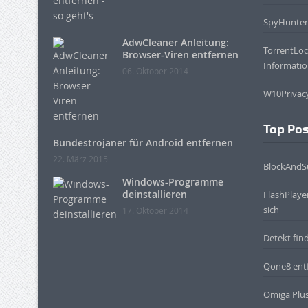
SpyHunter
AdwCleaner Anleitung:
TorrentLo
Browser-Viren entfernen
Informati
06. Oktober 2014
W10Privac
Top Pos
Bundestrojaner für Android entfernen
22. März 2015
BlockAndSu
Windows-Programme
deinstallieren
FlashPlaye
sich
17. Oktober 2014
Detekt fin
Qone8 ent
Omiga Plus